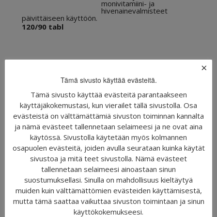
monivitamiini- ja
hivenainevalmisteet
päivittäiseen käyttöön.
120/90 tabl
×
BETHOVER VAHVA B12-
vitamiini 100 kaps. tai 120
Tämä sivusto käyttää evästeitä.
purutabl.
Tämä sivusto käyttää evästeitä parantaakseen
25,90
€
käyttäjäkokemustasi, kun vierailet tällä sivustolla. Osa
0,22-0,26 €/tabl.
evästeistä on välttämättämiä sivuston toiminnan kannalta
(norm. 28,10 €)
ja nämä evästeet tallennetaan selaimeesi ja ne ovat aina
B12-vitamiini muistin tueksi
käytössä. Sivustolla käytetään myös kolmannen
100 kaps. tai 120
osapuolen evästeitä, joiden avulla seurataan kuinka käytät
purutabl.
sivustoa ja mitä teet sivustolla. Nämä evästeet
tallennetaan selaimeesi ainoastaan sinun
suostumuksellasi. Sinulla on mahdollisuus kieltäytyä
muiden kuin välttämättömien evästeiden käyttämisestä,
mutta tämä saattaa vaikuttaa sivuston toimintaan ja sinun
Katso kaikki tarjoukset »
käyttökokemukseesi.