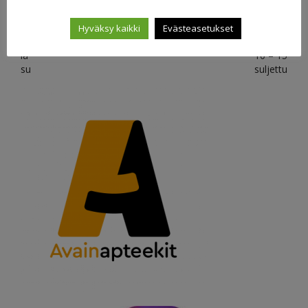
Aukioloajat
Hyväksy kaikki
Evästeasetukset
ma – pe
8.30 – 18
la
10 – 15
su
suljettu